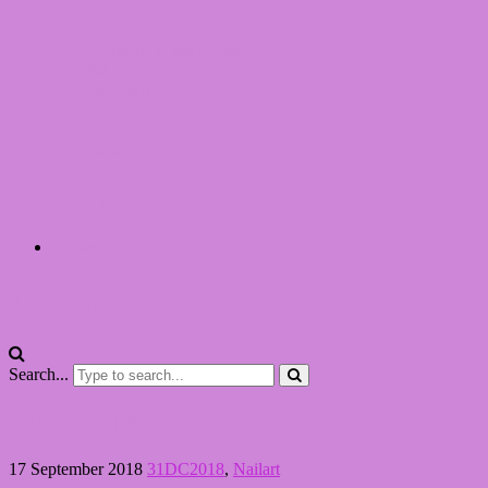
Lego
Switch
Wizards Unite Registry
Wishlist
Boeken
2024
2022
2021
2020
2019
2018
2017
Dansen
LinvanT
Search...
#31DC2018 – 17 Glitter – Golden Lines
17 September 2018
31DC2018
,
Nailart