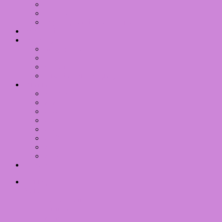
Pearl
Palettes
Inglot Eyeshadows overview
RSS Feed
Inventory
Imageplates
Lego
Switch
Wizards Unite Registry
Wishlist
Boeken
2024
2022
2021
2020
2019
2018
2017
Dansen
Writing
Nailart
Hall Of Fame
Themes
2012