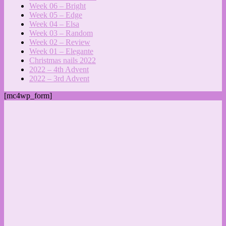
Week 06 – Bright
Week 05 – Edge
Week 04 – Elsa
Week 03 – Random
Week 02 – Review
Week 01 – Elegante
Christmas nails 2022
2022 – 4th Advent
2022 – 3rd Advent
[mc4wp_form]