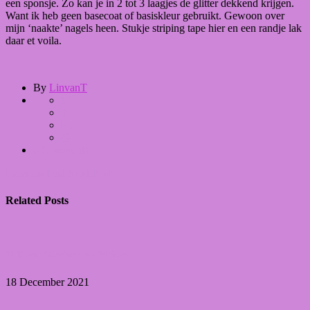
een sponsje. Zo kan je in 2 tot 3 laagjes de glitter dekkend krijgen.
Want ik heb geen basecoat of basiskleur gebruikt. Gewoon over
mijn ‘naakte’ nagels heen. Stukje striping tape hier en een randje lak
daar et voila.
By
LinvanT
0 Comments
Previous Post
Next Post
Related Posts
12 Days of Christmas – 04 Stars
18 December 2021