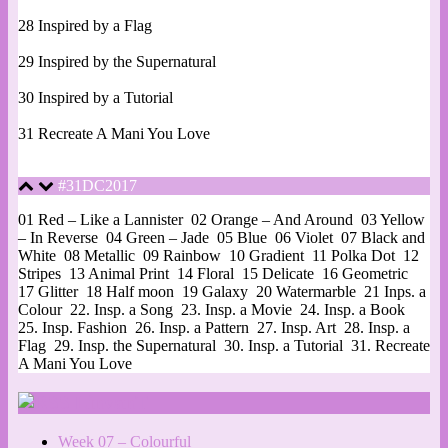
28 Inspired by a Flag
29 Inspired by the Supernatural
30 Inspired by a Tutorial
31 Recreate A Mani You Love
#31DC2017
01 Red – Like a Lannister
02 Orange – And Around
03 Yellow
– In Reverse
04 Green – Jade
05 Blue
06 Violet
07 Black and
White
08 Metallic
09 Rainbow
10 Gradient
11 Polka Dot
12
Stripes
13 Animal Print
14 Floral
15 Delicate
16 Geometric
17 Glitter
18 Half moon
19 Galaxy
20 Watermarble
21 Inps. a
Colour
22. Insp. a Song
23. Insp. a Movie
24. Insp. a Book
25. Insp. Fashion
26. Insp. a Pattern
27. Insp. Art
28. Insp. a
Flag
29. Insp. the Supernatural
30. Insp. a Tutorial
31. Recreate
A Mani You Love
LinvanT
Week 07 – Colourful