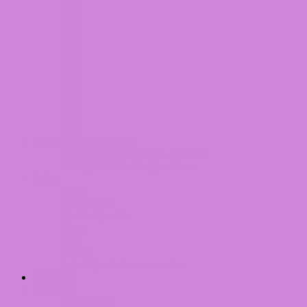
2013
2014
2015
2016
2017
2018
2019
2020
2021
2022
2023
31 Day Nail Challenge
31 Day Nail Challenge – Themes
31 Day Nail Challenge – Years
Inglot
AMC
AMC Shine
Double Sparkle
Matte
Pearl
Palettes
Inglot Eyeshadows overview
RSS Feed
Inventory
Imageplates