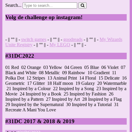
Search...
Volg de challenge op instagram!
- || °° || -
switch games
- || °° || -
goodreads
- || °° || -
My Wizards
Unite Registry
- || °° || -
My LEGO
- || °° || -
#31DC2022
01 Red
02 Orange
03 Yellow
04 Green
05 Blue
06 Violet
07
Black and White
08 Metallic
09 Rainbow
10 Gradient
11
Polka Dot
12 Stripes
13 Animal Print
14 Floral
15 Delicate
16
Geometric
17 Glitter
18 Half moon
19 Galaxy
20 Watermarble
21 Inspired by a Colour
22 Inspired by a Song
23 Inspired by a
Movie
24 Inspired by a Book
25 Inspired by Fashion
26
Inspired by a Pattern
27 Inspired by Art
28 Inspired by a Flag
29 Inspired by the Supernatural
30 Inspired by a Tutorial
31
Recreate A Mani You Love
#31DC 2017 & 2018 & 2019