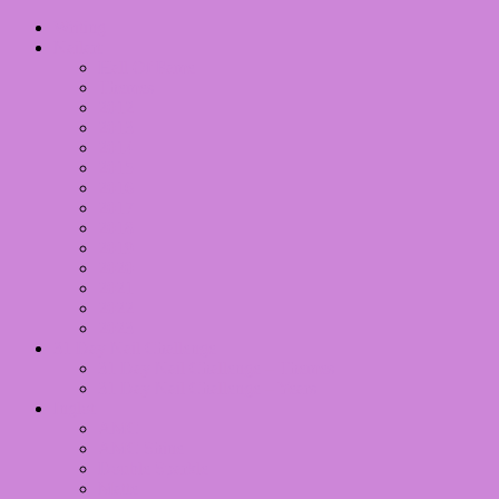
Writing
Nailart
Hall Of Fame
Themes
2012
2013
2014
2015
2016
2017
2018
2019
2020
2021
2022
2023
31 Day Nail Challenge
31 Day Nail Challenge – Themes
31 Day Nail Challenge – Years
Inglot
AMC
AMC Shine
Double Sparkle
Matte