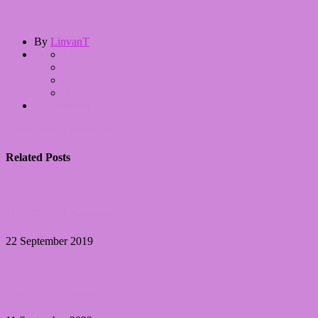
By
LinvanT
0 Comments
Previous Post
Next Post
Related Posts
31DC2019 – 20 Watermarble
22 September 2019
31DC2022 – 11 Polka Dot