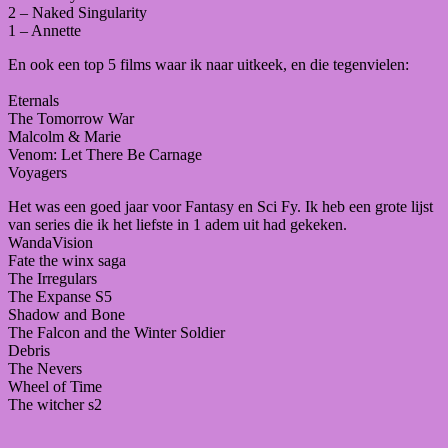
2 – Naked Singularity
1 – Annette
En ook een top 5 films waar ik naar uitkeek, en die tegenvielen:
Eternals
The Tomorrow War
Malcolm & Marie
Venom: Let There Be Carnage
Voyagers
Het was een goed jaar voor Fantasy en Sci Fy. Ik heb een grote lijst
van series die ik het liefste in 1 adem uit had gekeken.
WandaVision
Fate the winx saga
The Irregulars
The Expanse S5
Shadow and Bone
The Falcon and the Winter Soldier
Debris
The Nevers
Wheel of Time
The witcher s2