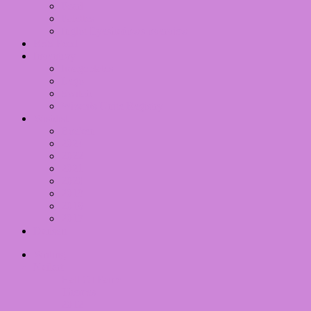
Pearl
Palettes
Inglot Eyeshadows overview
RSS Feed
Inventory
Imageplates
Lego
Switch
Wizards Unite Registry
Wishlist
Boeken
2024
2022
2021
2020
2019
2018
2017
Dansen
Writing
Nailart
Hall Of Fame
Themes
2012