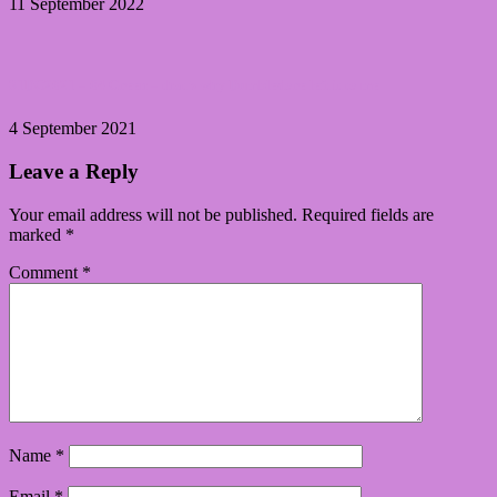
11 September 2022
31DC2021 – 04 Green – that’s why Dumbledore left it to me
4 September 2021
Leave a Reply
Your email address will not be published.
Required fields are
marked
*
Comment
*
Name
*
Email
*