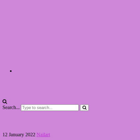
Lego
Switch
Wizards Unite Registry
Wishlist
Boeken
2024
2022
2021
2020
2019
2018
2017
Dansen
LinvanT
Search...
Favoriete films van 2021
12 January 2022
Nailart