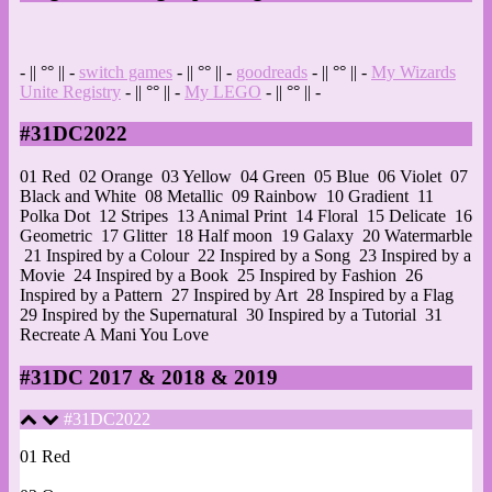
- || °° || -
switch games
- || °° || -
goodreads
- || °° || -
My Wizards
Unite Registry
- || °° || -
My LEGO
- || °° || -
#31DC2022
01 Red
02 Orange
03 Yellow
04 Green
05 Blue
06 Violet
07
Black and White
08 Metallic
09 Rainbow
10 Gradient
11
Polka Dot
12 Stripes
13 Animal Print
14 Floral
15 Delicate
16
Geometric
17 Glitter
18 Half moon
19 Galaxy
20 Watermarble
21 Inspired by a Colour
22 Inspired by a Song
23 Inspired by a
Movie
24 Inspired by a Book
25 Inspired by Fashion
26
Inspired by a Pattern
27 Inspired by Art
28 Inspired by a Flag
29 Inspired by the Supernatural
30 Inspired by a Tutorial
31
Recreate A Mani You Love
#31DC 2017 & 2018 & 2019
#31DC2022
01 Red