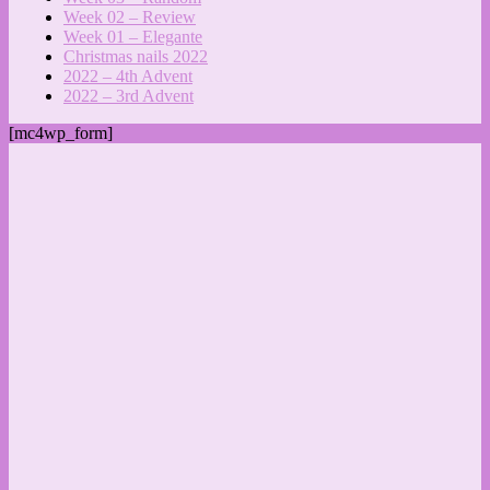
Week 02 – Review
Week 01 – Elegante
Christmas nails 2022
2022 – 4th Advent
2022 – 3rd Advent
[mc4wp_form]