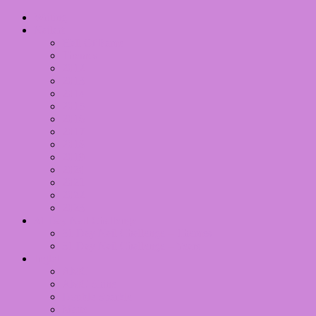
Writing
Nailart
Hall Of Fame
Themes
2012
2013
2014
2015
2016
2017
2018
2019
2020
2021
2022
2023
31 Day Nail Challenge
31 Day Nail Challenge – Themes
31 Day Nail Challenge – Years
Inglot
AMC
AMC Shine
Double Sparkle
Matte