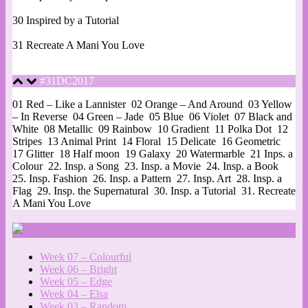
30 Inspired by a Tutorial
31 Recreate A Mani You Love
#31DC2017
01 Red – Like a Lannister
02 Orange – And Around
03 Yellow
– In Reverse
04 Green – Jade
05 Blue
06 Violet
07 Black and
White
08 Metallic
09 Rainbow
10 Gradient
11 Polka Dot
12
Stripes
13 Animal Print
14 Floral
15 Delicate
16 Geometric
17 Glitter
18 Half moon
19 Galaxy
20 Watermarble
21 Inps. a
Colour
22. Insp. a Song
23. Insp. a Movie
24. Insp. a Book
25. Insp. Fashion
26. Insp. a Pattern
27. Insp. Art
28. Insp. a
Flag
29. Insp. the Supernatural
30. Insp. a Tutorial
31. Recreate
A Mani You Love
LinvanT
Week 07 – Colourful
Week 06 – Bright
Week 05 – Edge
Week 04 – Elsa
Week 03 – Random