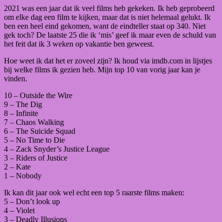
2021 was een jaar dat ik veel films heb gekeken. Ik heb geprobeerd
om elke dag een film te kijken, maar dat is niet helemaal gelukt. Ik
ben een heel eind gekomen, want de eindteller staat op 340. Niet
gek toch? De laatste 25 die ik ‘mis’ geef ik maar even de schuld van
het feit dat ik 3 weken op vakantie ben geweest.
Hoe weet ik dat het er zoveel zijn? Ik houd via imdb.com in lijstjes
bij welke films ik gezien heb. Mijn top 10 van vorig jaar kan je
hier
vinden.
10 – Outside the Wire
9 – The Dig
8 – Infinite
7 – Chaos Walking
6 – The Suicide Squad
5 – No Time to Die
4 – Zack Snyder’s Justice League
3 – Riders of Justice
2 – Kate
1 – Nobody
Ik kan dit jaar ook wel echt een top 5 raarste films maken:
5 – Don’t look up
4 – Violet
3 – Deadly Illusions