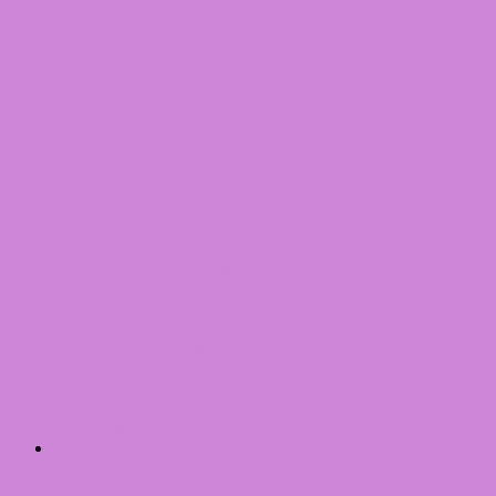
2013
2014
2015
2016
2017
2018
2019
2020
2021
2022
2023
31 Day Nail Challenge
31 Day Nail Challenge – Themes
31 Day Nail Challenge – Years
Inglot
AMC
AMC Shine
Double Sparkle
Matte
Pearl
Palettes
Inglot Eyeshadows overview
RSS Feed
Inventory
Imageplates