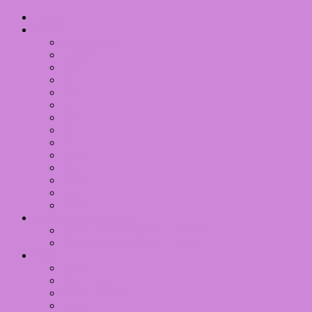
Writing
Nailart
Hall Of Fame
Themes
2012
2013
2014
2015
2016
2017
2018
2019
2020
2021
2022
2023
31 Day Nail Challenge
31 Day Nail Challenge – Themes
31 Day Nail Challenge – Years
Inglot
AMC
AMC Shine
Double Sparkle
Matte