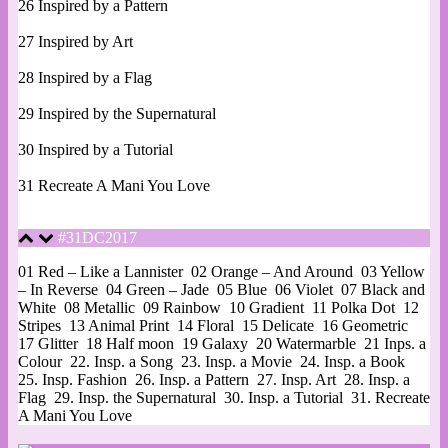
26 Inspired by a Pattern
27 Inspired by Art
28 Inspired by a Flag
29 Inspired by the Supernatural
30 Inspired by a Tutorial
31 Recreate A Mani You Love
#31DC2017
01 Red – Like a Lannister
02 Orange – And Around
03 Yellow
– In Reverse
04 Green – Jade
05 Blue
06 Violet
07 Black and
White
08 Metallic
09 Rainbow
10 Gradient
11 Polka Dot
12
Stripes
13 Animal Print
14 Floral
15 Delicate
16 Geometric
17 Glitter
18 Half moon
19 Galaxy
20 Watermarble
21 Inps. a
Colour
22. Insp. a Song
23. Insp. a Movie
24. Insp. a Book
25. Insp. Fashion
26. Insp. a Pattern
27. Insp. Art
28. Insp. a
Flag
29. Insp. the Supernatural
30. Insp. a Tutorial
31. Recreate
A Mani You Love