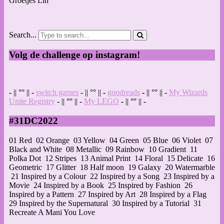
Groetjes Lin
Search...
Volg de challenge op instagram!
- || °° || -
switch games
- || °° || -
goodreads
- || °° || -
My Wizards
Unite Registry
- || °° || -
My LEGO
- || °° || -
#31DC2022
01 Red
02 Orange
03 Yellow
04 Green
05 Blue
06 Violet
07
Black and White
08 Metallic
09 Rainbow
10 Gradient
11
Polka Dot
12 Stripes
13 Animal Print
14 Floral
15 Delicate
16
Geometric
17 Glitter
18 Half moon
19 Galaxy
20 Watermarble
21 Inspired by a Colour
22 Inspired by a Song
23 Inspired by a
Movie
24 Inspired by a Book
25 Inspired by Fashion
26
Inspired by a Pattern
27 Inspired by Art
28 Inspired by a Flag
29 Inspired by the Supernatural
30 Inspired by a Tutorial
31
Recreate A Mani You Love