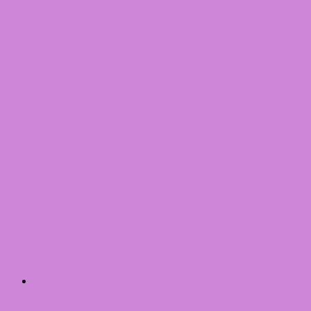
2013
2014
2015
2016
2017
2018
2019
2020
2021
2022
2023
31 Day Nail Challenge
31 Day Nail Challenge – Themes
31 Day Nail Challenge – Years
Inglot
AMC
AMC Shine
Double Sparkle
Matte
Pearl
Palettes
Inglot Eyeshadows overview
RSS Feed
Inventory
Imageplates