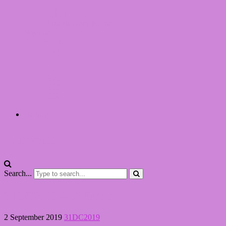
Lego
Switch
Wizards Unite Registry
Wishlist
Boeken
2024
2022
2021
2020
2019
2018
2017
Dansen
LinvanT
Search...
31DC2019 – 02 Oranje
2 September 2019
31DC2019