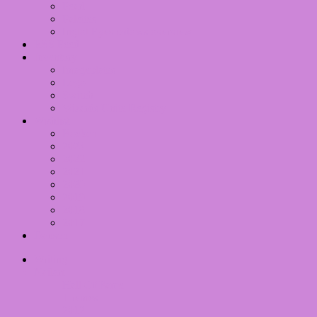
Pearl
Palettes
Inglot Eyeshadows overview
RSS Feed
Inventory
Imageplates
Lego
Switch
Wizards Unite Registry
Wishlist
Boeken
2024
2022
2021
2020
2019
2018
2017
Dansen
Writing
Nailart
Hall Of Fame
Themes
2012