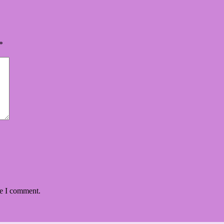
*
me I comment.