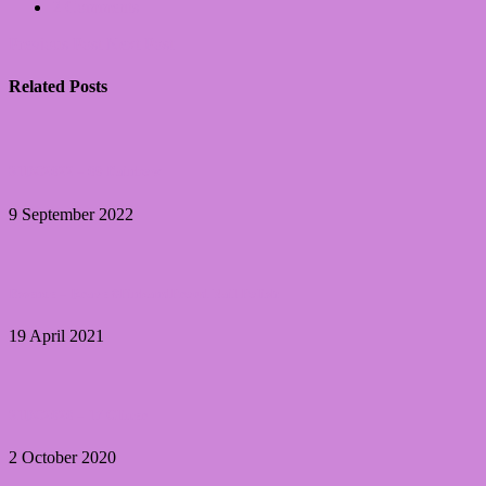
2 Comments
Previous Post
Next Post
Related Posts
31DC2022 – 09 Rainbow
9 September 2022
Essence – Brave #PinkandProud Nail Polish
19 April 2021
31DC2020 – 17 Glitter
2 October 2020