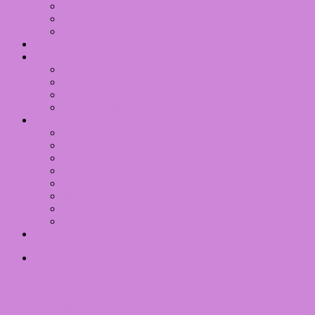
Pearl
Palettes
Inglot Eyeshadows overview
RSS Feed
Inventory
Imageplates
Lego
Switch
Wizards Unite Registry
Wishlist
Boeken
2024
2022
2021
2020
2019
2018
2017
Dansen
Writing
Nailart
Hall Of Fame
Themes
2012