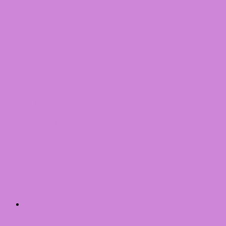
2013
2014
2015
2016
2017
2018
2019
2020
2021
2022
2023
31 Day Nail Challenge
31 Day Nail Challenge – Themes
31 Day Nail Challenge – Years
Inglot
AMC
AMC Shine
Double Sparkle
Matte
Pearl
Palettes
Inglot Eyeshadows overview
RSS Feed
Inventory
Imageplates