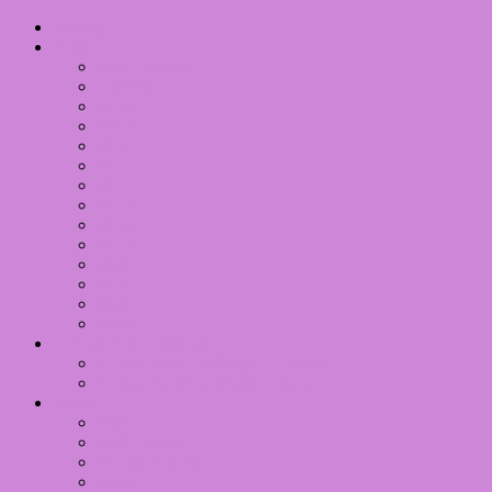
Writing
Nailart
Hall Of Fame
Themes
2012
2013
2014
2015
2016
2017
2018
2019
2020
2021
2022
2023
31 Day Nail Challenge
31 Day Nail Challenge – Themes
31 Day Nail Challenge – Years
Inglot
AMC
AMC Shine
Double Sparkle
Matte