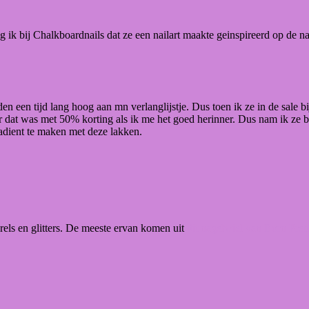
ag ik bij Chalkboardnails dat ze een nailart maakte geinspireerd op de 
en een tijd lang hoog aan mn verlanglijstje. Dus toen ik ze in de sale 
r dat was met 50% korting als ik me het goed herinner. Dus nam ik ze b
radient te maken met deze lakken.
rels en glitters. De meeste ervan komen uit
dit nagelwiel van Born Pret