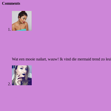
Comments
Reply
Sarah
21 September 2017
Wat een mooie nailart, wauw! Ik vind die mermaid trend zo leu
Reply
femketje
21 September 2017