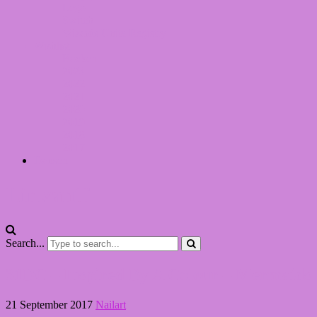
Lego
Switch
Wizards Unite Registry
Wishlist
Boeken
2024
2022
2021
2020
2019
2018
2017
Dansen
LinvanT
Search...
31DC – Inspired By A Colour – Mermaids
21 September 2017
Nailart